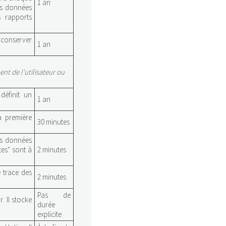
1 an
es données
s rapports
 conserver
1 an
t de l'utilisateur ou
définit un
1 an
la première
30 minutes
les données
tes" sont à
2 minutes
 trace des
2 minutes
Pas de
. Il stocke
durée
explicite