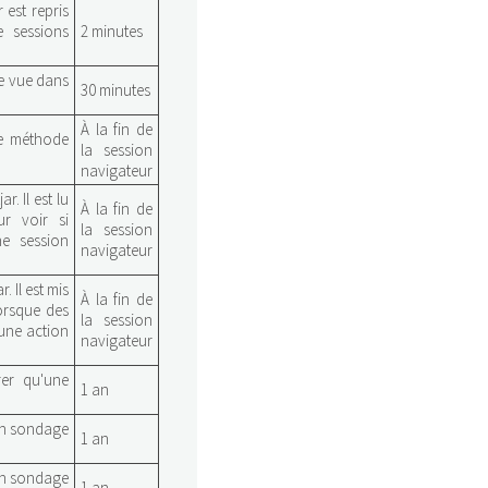
r est repris
e sessions
2 minutes
ge vue dans
30 minutes
À la fin de
re méthode
la session
navigateur
. Il est lu
À la fin de
ur voir si
la session
ne session
navigateur
. Il est mis
À la fin de
lorsque des
la session
 une action
navigateur
rer qu'une
1 an
'un sondage
1 an
'un sondage
1 an