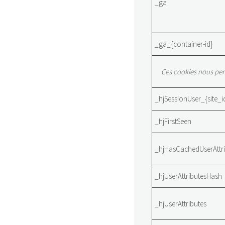
_ga
_ga_{container-id}
Ces cookies nous per
_hjSessionUser_{site_i
_hjFirstSeen
_hjHasCachedUserAttri
_hjUserAttributesHash
_hjUserAttributes