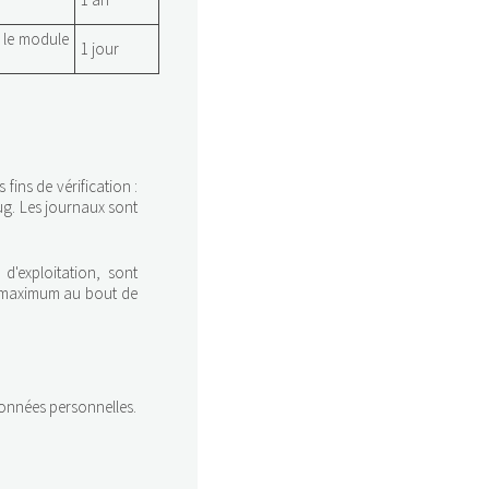
e le module
1 jour
fins de vérification :
ug. Les journaux sont
d'exploitation, sont
u maximum au bout de
 données personnelles.