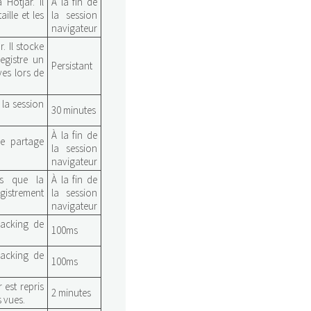
Hotjar. Il
À la fin de
aille et les
la session
navigateur
. Il stocke
registre un
Persistant
ves lors de
 la session
30 minutes
À la fin de
le partage
la session
navigateur
ès que la
À la fin de
istrement
la session
navigateur
racking de
100ms
racking de
100ms
r est repris
2 minutes
 vues.