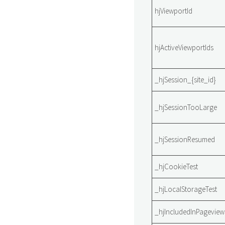
hjViewportId
hjActiveViewportIds
_hjSession_{site_id}
_hjSessionTooLarge
_hjSessionResumed
_hjCookieTest
_hjLocalStorageTest
_hjIncludedInPagevie