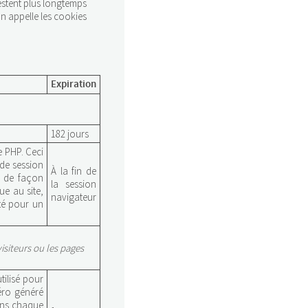
restent plus longtemps
n appelle les cookies
Expiration
182 jours
e PHP. Ceci
 de session
À la fin de
ée de façon
la session
que au site,
navigateur
té pour un
siteurs ou les pages
tilisé pour
méro généré
dans chaque