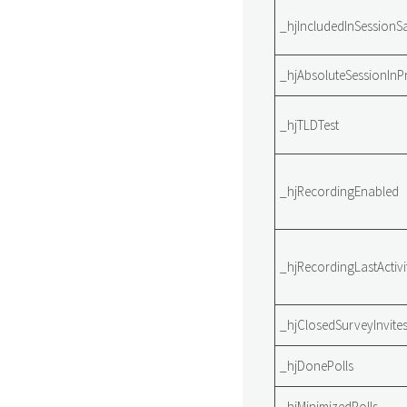
_hjIncludedInSessionSa
_hjAbsoluteSessionInP
_hjTLDTest
_hjRecordingEnabled
_hjRecordingLastActivi
_hjClosedSurveyInvite
_hjDonePolls
_hjMinimizedPolls